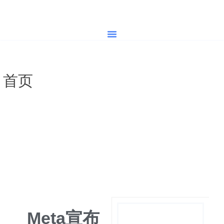
首页
营销服务
海外媒体发稿
营销案例
营销学院
关于我们
首页
»
Meta宣布2Africa海底光缆
核心工程完工，将大幅提升亚非
欧网络连接
Meta宣布