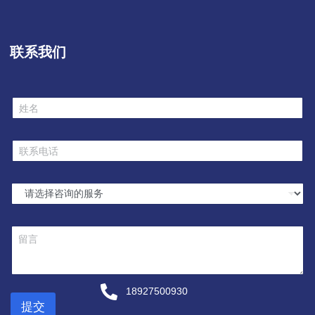
联系我们
姓
名
*
联
系
电
话
选
*
择
服
务
留
*
言
18927500930
提交