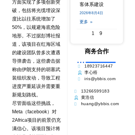
方面实现了多项创新突
客体系建设
破，包括将光缆埋设深
2026年8月4日
度比以往系统增加了
更多 »
50%，以规避海底危险
1
9
地形。不过据彭博社报
道，该项目在红海区域
商务合作
的建设团队曾多次遭遇
导弹袭击，这些袭击据
18923716447
称由伊朗支持的胡塞武
李心梧
装组织发动，导致工程
iris@ybbis.com
进度严重延误并需要重
13266599183
新规划路线。
黄浩信
尽管面临这些挑战，
huang@ybbis.com
Meta（facebook）对
2Africa项目的前景仍充
满信心。该项目预计将