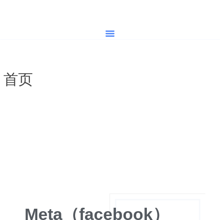
首页
营销服务
海外媒体发稿
营销案例
营销学院
关于我们
首页
»
Meta（facebook）就社区
笔记扩展计划征询监督委员会意
见
Meta（facebook）