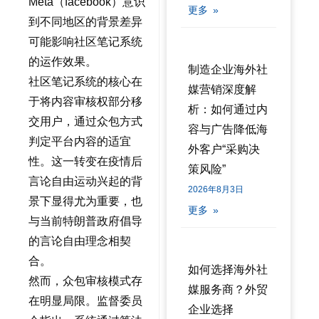
Meta（facebook）意识
更多 »
到不同地区的背景差异
可能影响社区笔记系统
的运作效果。
制造企业海外社
社区笔记系统的核心在
媒营销深度解
于将内容审核权部分移
析：如何通过内
交用户，通过众包方式
容与广告降低海
判定平台内容的适宜
外客户“采购决
性。这一转变在疫情后
策风险”
言论自由运动兴起的背
2026年8月3日
景下显得尤为重要，也
更多 »
与当前特朗普政府倡导
的言论自由理念相契
合。
如何选择海外社
然而，众包审核模式存
媒服务商？外贸
在明显局限。监督委员
企业选择