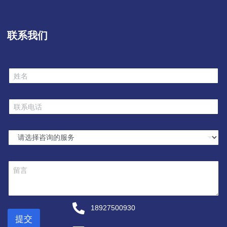
联系我们
姓
名
*
联
系
电
话
选
*
择
服
务
留
*
言
18927500930
提交