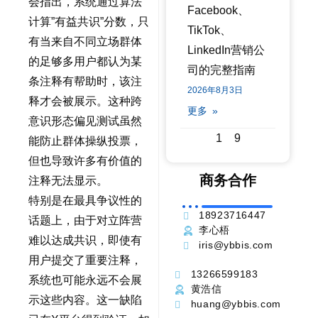
会指出，系统通过算法
Facebook、
计算”有益共识”分数，只
TikTok、
有当来自不同立场群体
LinkedIn营销公
的足够多用户都认为某
司的完整指南
条注释有帮助时，该注
2026年8月3日
释才会被展示。这种跨
更多 »
意识形态偏见测试虽然
1
9
能防止群体操纵投票，
但也导致许多有价值的
商务合作
注释无法显示。
特别是在最具争议性的
18923716447
话题上，由于对立阵营
李心梧
难以达成共识，即使有
iris@ybbis.com
用户提交了重要注释，
13266599183
系统也可能永远不会展
黄浩信
示这些内容。这一缺陷
huang@ybbis.com