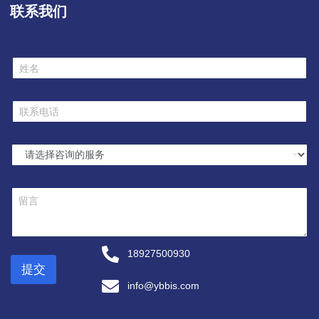
联系我们
姓
名
*
联
系
电
话
选
*
择
服
务
留
*
言
18927500930
提交
info@ybbis.com